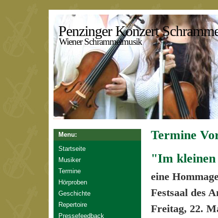
Penzinger Konzert Schramme
Wiener Schrammelmusik
Termine Vo
Menu:
Startseite
"Im kleinen 
Musiker
Termine
eine Hommage 
Hörproben
Festsaal des 
Geschichte
Repertoire
Freitag, 22. M
Pressefeedback